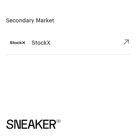
Secondary Market
↗︎
StockX