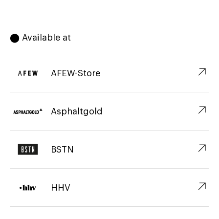
⬤ Available at
↗︎
AFEW-Store
↗︎
Asphaltgold
↗︎
BSTN
↗︎
HHV