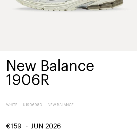
New Balance
1906R
WHITE
U1906980
NEW BALANCE
€
159
-
JUN 2026