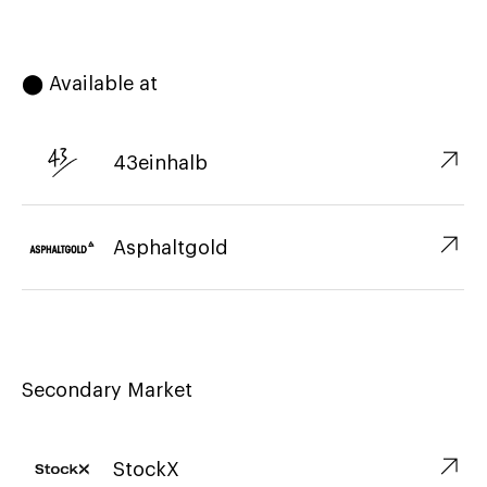
⬤ Available at
↗︎
43einhalb
↗︎
Asphaltgold
Secondary Market
↗︎
StockX