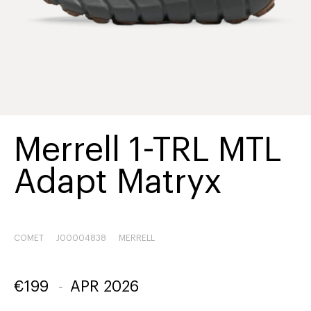
Merrell 1-TRL MTL
Adapt Matryx
COMET
J00004838
MERRELL
€
199
-
APR 2026