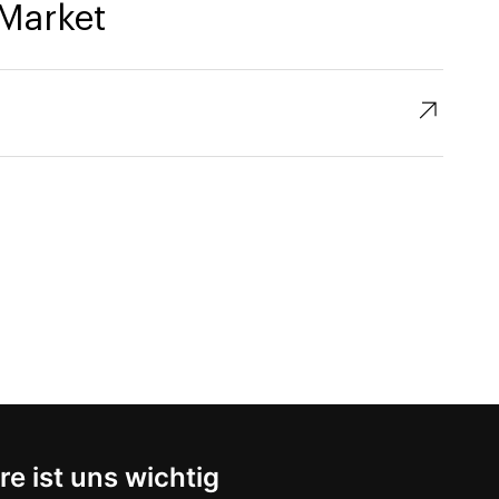
Market
↗︎
re ist uns wichtig