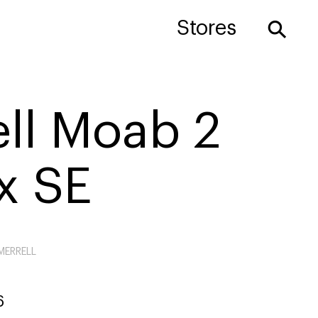
⚲
Stores
ll Moab 2
x SE
MERRELL
6