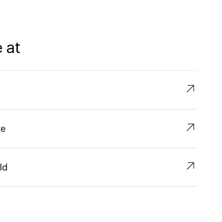
 at
↗︎
↗︎
re
↗︎
ld