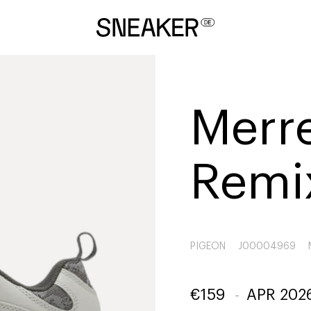
Merre
Remi
PIGEON
J00004969
€
159
-
APR 202