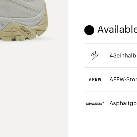
⬤ Available
43einhalb
AFEW-Sto
Asphaltgo