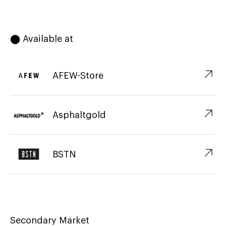
⬤ Available at
↗︎
AFEW-Store
↗︎
Asphaltgold
↗︎
BSTN
Secondary Market