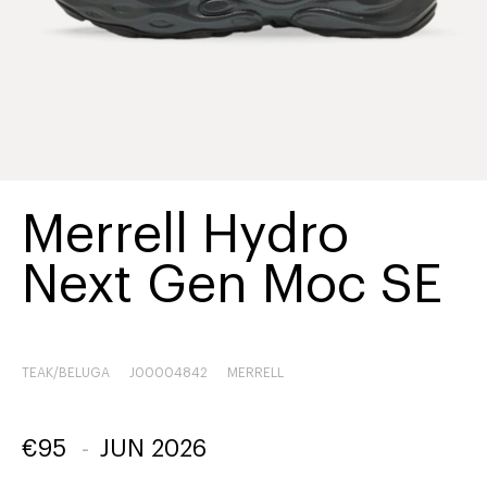
Merrell Hydro
Next Gen Moc SE
TEAK/BELUGA
J00004842
MERRELL
€
95
-
JUN 2026