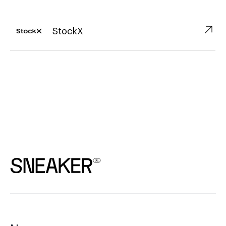
↗︎
StockX