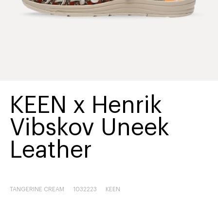
KEEN x Henrik
Vibskov Uneek
Leather
TANGERINE CREAM
1032223
KEEN