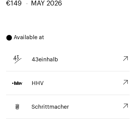
€
149
-
MAY 2026
⬤ Available at
↗︎
43einhalb
↗︎
HHV
↗︎
Schrittmacher