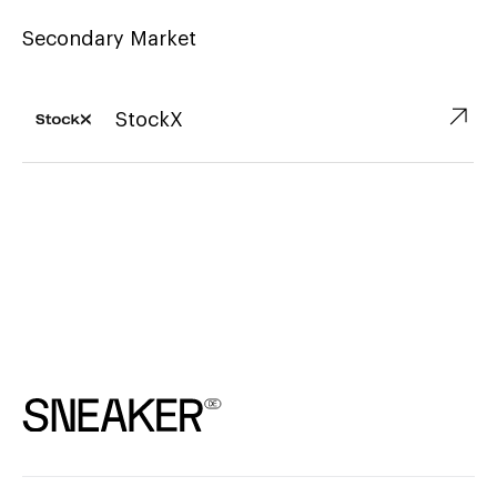
Secondary Market
↗︎
StockX