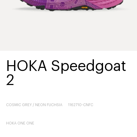
HOKA Speedgoat
2
COSMIC GREY / NEON FUCHSIA
1162710-CNFC
HOKA ONE ONE