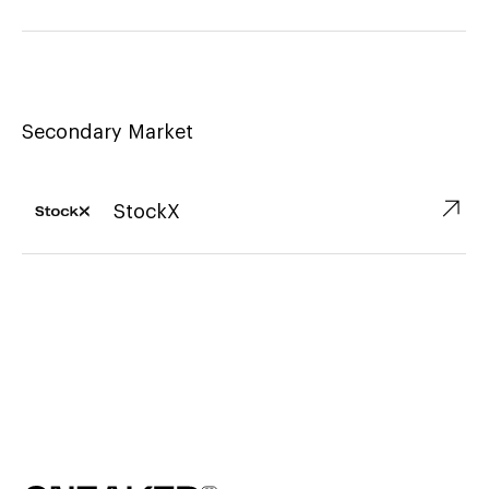
Secondary Market
↗︎
StockX