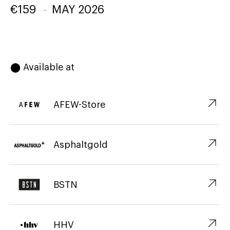
€
159
-
MAY 2026
⬤ Available at
↗︎
AFEW-Store
↗︎
Asphaltgold
↗︎
BSTN
↗︎
HHV