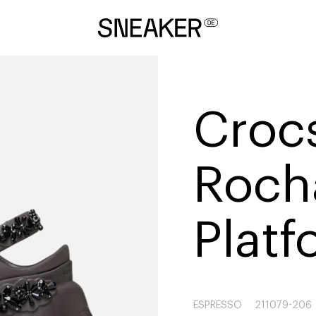
Croc
Rocha
Platf
ESPRESSO
211079-206