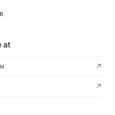
6
 at
↗︎
ld
↗︎