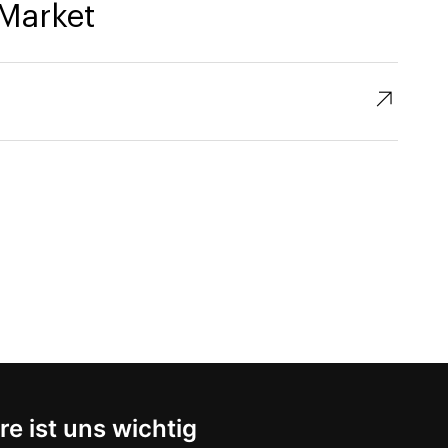
Market
↗︎
re ist uns wichtig