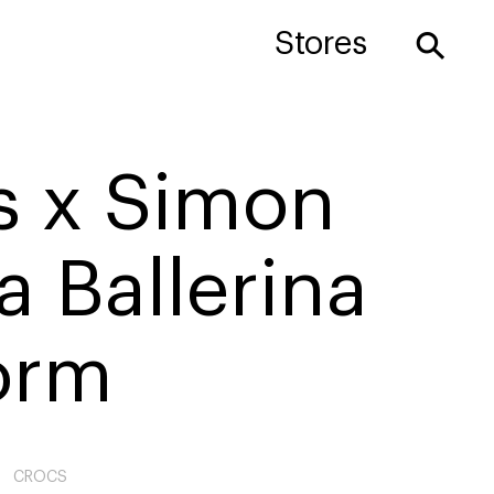
⚲
Stores
s x Simon
 Ballerina
orm
CROCS