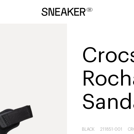
Croc
Roch
Sand
BLACK
211851-001
CR