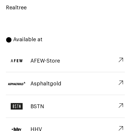
Realtree
⬤ Available at
↗︎
AFEW-Store
↗︎
Asphaltgold
↗︎
BSTN
↗︎
HHV