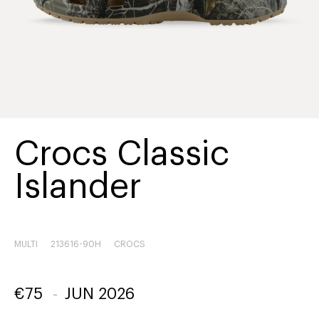
Crocs Classic
Islander
MULTI
213616-90H
CROCS
€
75
-
JUN 2026