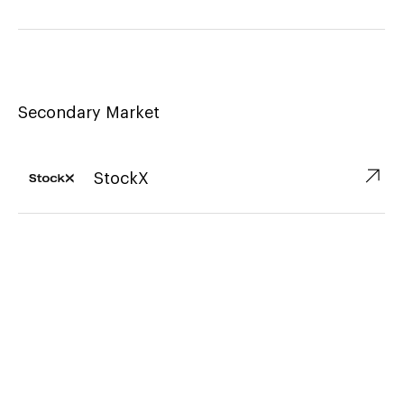
Secondary Market
↗︎
StockX