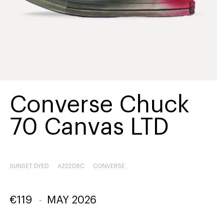
Converse Chuck
70 Canvas LTD
SUNSET DYED
A22208C
CONVERSE
€
119
-
MAY 2026