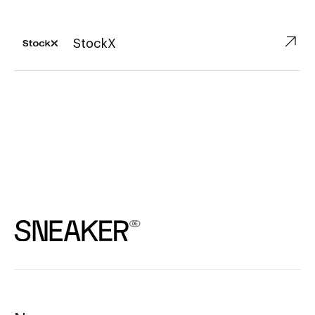
↗︎
StockX