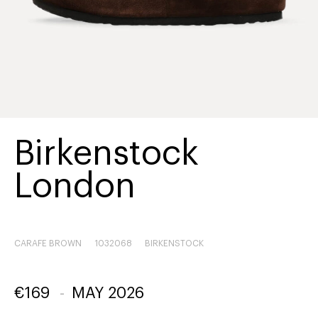
Birkenstock
London
CARAFE BROWN
1032068
BIRKENSTOCK
€
169
-
MAY 2026