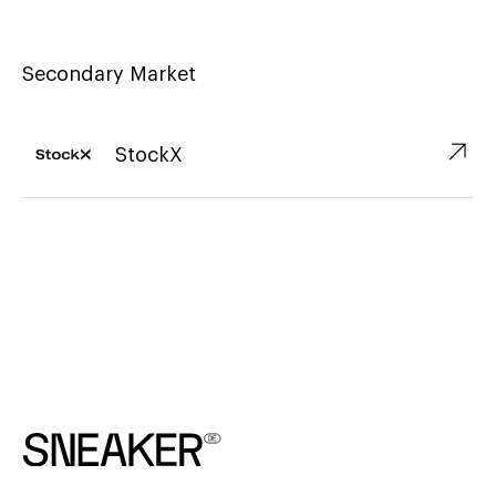
Secondary Market
↗︎
StockX