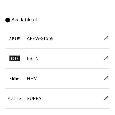
⬤ Available at
↗︎
AFEW-Store
↗︎
BSTN
↗︎
HHV
↗︎
SUPPA