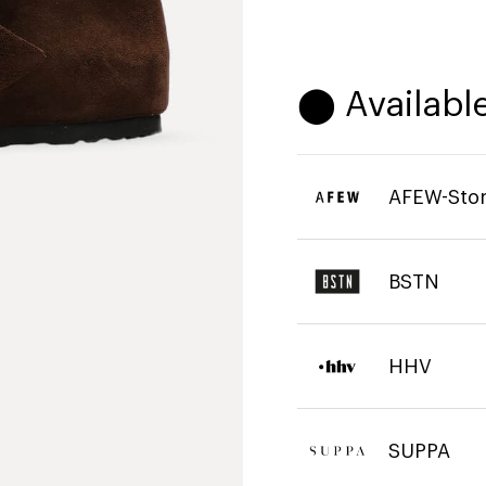
⬤ Available
AFEW-Sto
BSTN
HHV
SUPPA