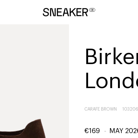
Birk
Lond
CARAFE BROWN
10320
€
169
-
MAY 202