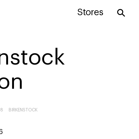
⚲
Stores
enstock
on
68
BIRKENSTOCK
6