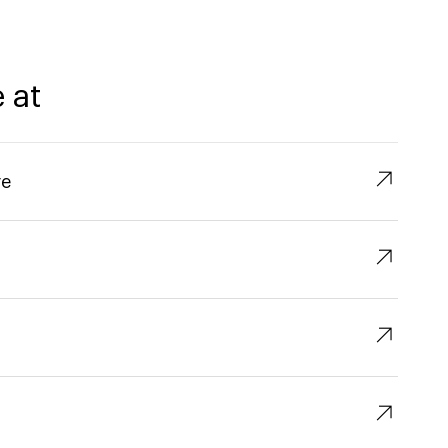
 at
↗︎
re
↗︎
↗︎
↗︎