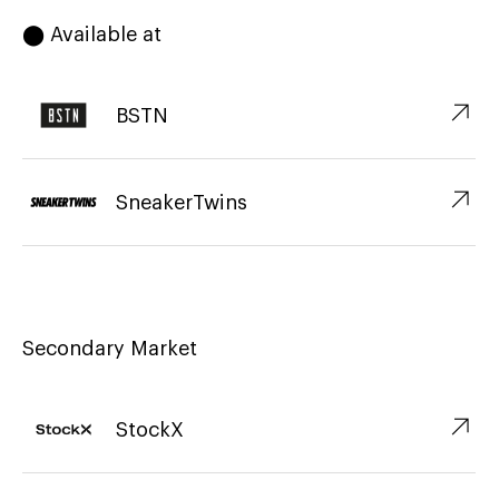
⬤ Available at
↗︎
BSTN
↗︎
SneakerTwins
Secondary Market
↗︎
StockX