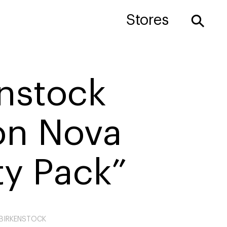
⚲
Stores
enstock
on Nova
ity Pack”
BIRKENSTOCK