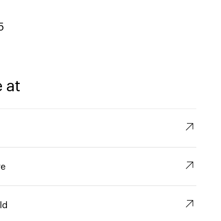
5
 at
↗︎
↗︎
re
↗︎
ld