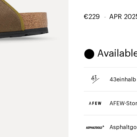
€
229
-
APR 202
⬤ Available
43einhalb
AFEW-Sto
Asphaltgo