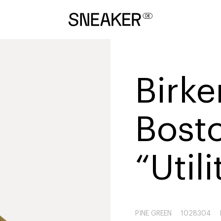
Birk
Bost
“Util
PINE GREEN
1028304