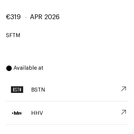
€
319
-
APR 2026
SFTM
⬤ Available at
↗︎
BSTN
↗︎
HHV