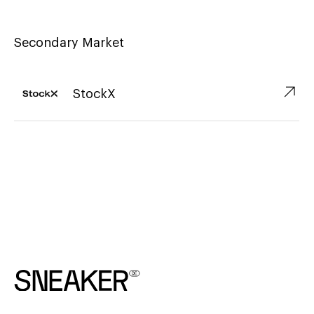
Secondary Market
↗︎
StockX