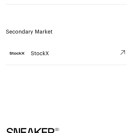
Secondary Market
↗︎
StockX