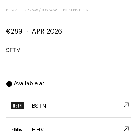
BLACK
1032535 / 1032468
BIRKENSTOCK
€
289
-
APR 2026
SFTM
⬤ Available at
↗︎
BSTN
↗︎
HHV