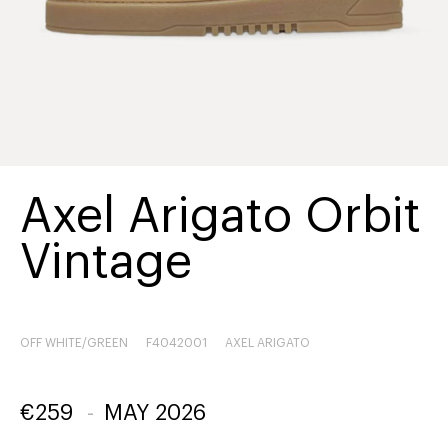
Axel Arigato Orbit
Vintage
OFF WHITE/GREEN
F4042001
AXEL ARIGATO
€
259
-
MAY 2026