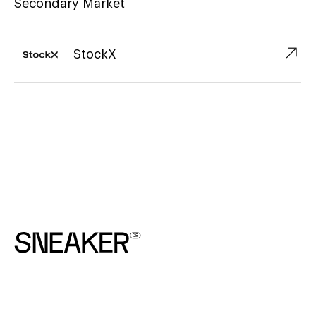
Secondary Market
↗︎
StockX