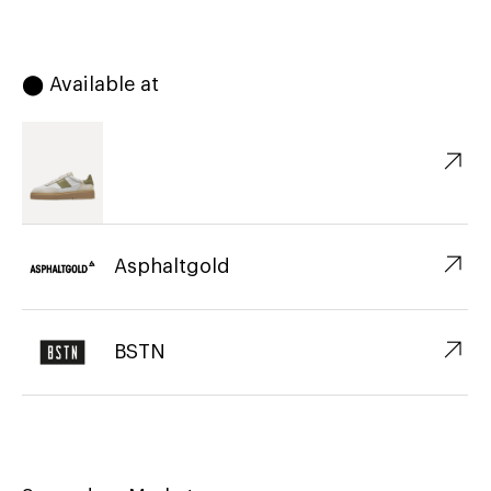
⬤ Available at
↗︎
↗︎
Asphaltgold
↗︎
BSTN