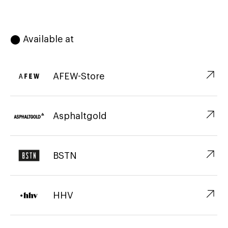
⬤ Available at
↗︎
AFEW-Store
↗︎
Asphaltgold
↗︎
BSTN
↗︎
HHV