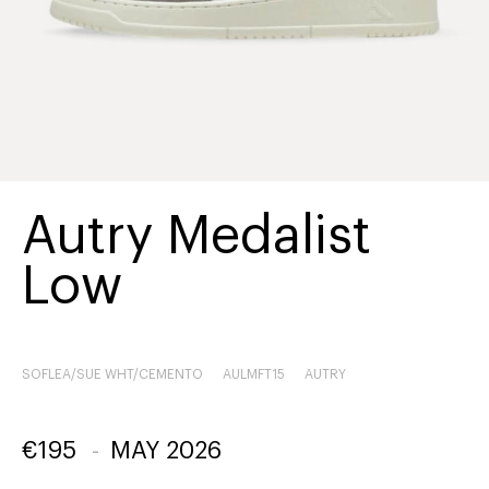
Autry Medalist
Low
SOFLEA/SUE WHT/CEMENTO
AULMFT15
AUTRY
€
195
-
MAY 2026