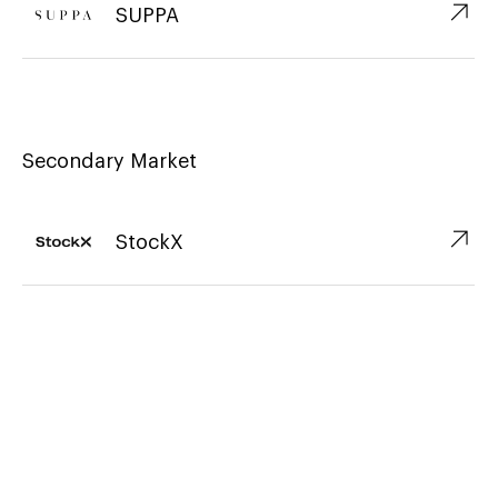
↗︎
SUPPA
Secondary Market
↗︎
StockX