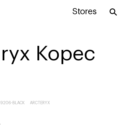
⚲
Stores
eryx Kopec
9206-BLACK
ARCTERYX
4