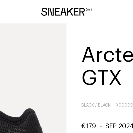
Arct
GTX
BLACK / BLACK
X00000
€
179
-
SEP 202