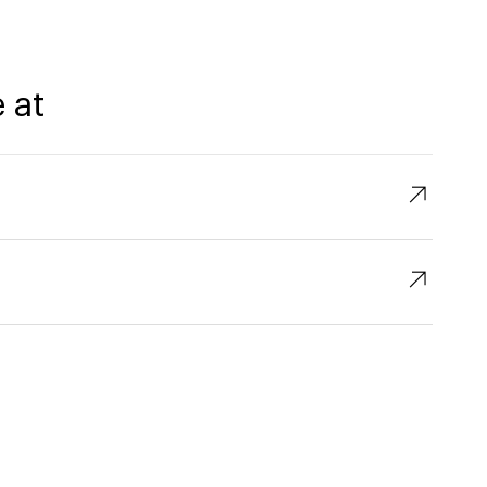
 at
↗︎
↗︎