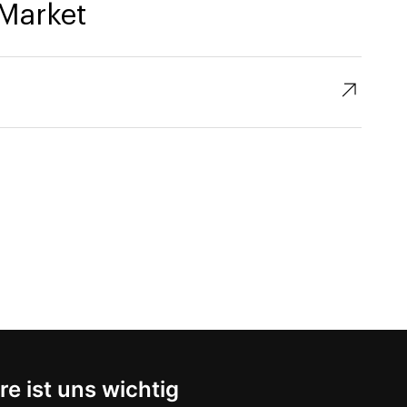
Market
↗︎
re ist uns wichtig