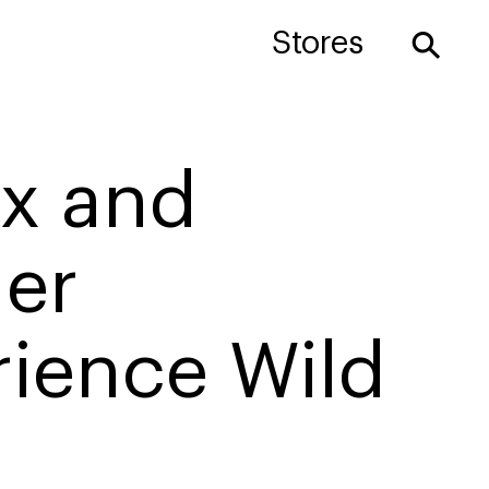
⚲
Stores
 x and
er
rience Wild