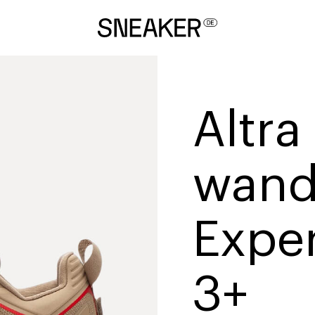
Altra
wand
Expe
3+