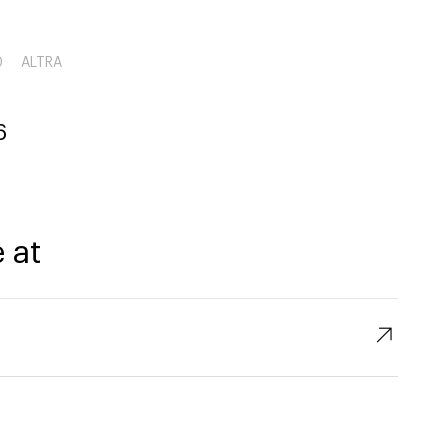
0
ALTRA
6
 at
↗︎