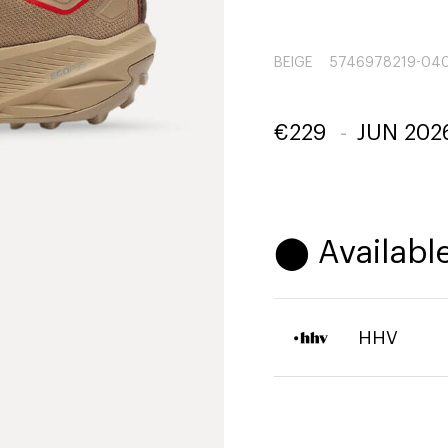
BEIGE
5746978219-04
€
229
-
JUN 202
⬤ Available
HHV