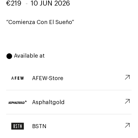
€
219
-
10 JUN 2026
“Comienza Con El Sueño”
⬤ Available at
↗︎
AFEW-Store
↗︎
Asphaltgold
↗︎
BSTN