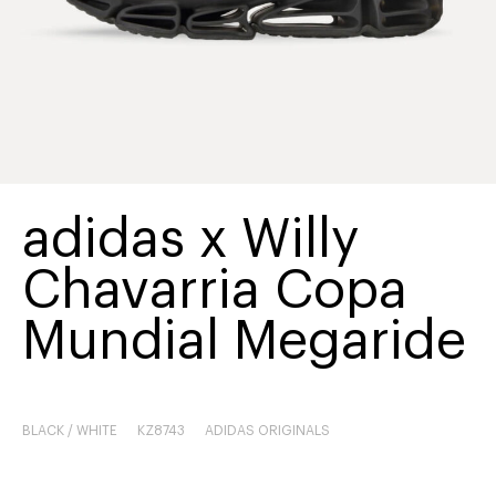
adidas x Willy
Chavarria Copa
Mundial Megaride
BLACK / WHITE
KZ8743
ADIDAS ORIGINALS