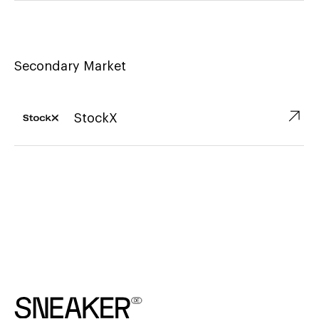
Secondary Market
↗︎
StockX