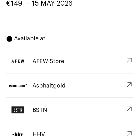
€
149
-
15 MAY 2026
⬤ Available at
↗︎
AFEW-Store
↗︎
Asphaltgold
↗︎
BSTN
↗︎
HHV