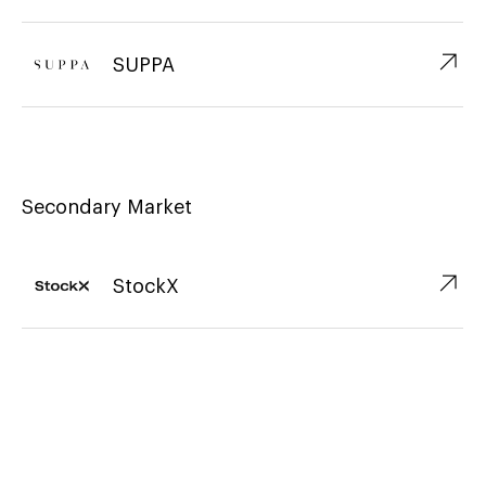
↗︎
SUPPA
Secondary Market
↗︎
StockX