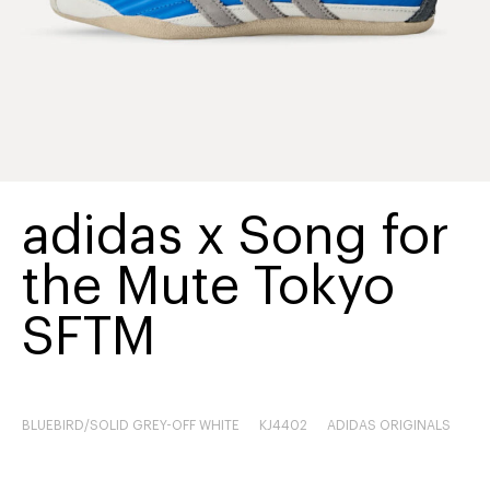
adidas x Song for
the Mute Tokyo
SFTM
BLUEBIRD/SOLID GREY-OFF WHITE
KJ4402
ADIDAS ORIGINALS