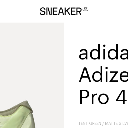
adid
Adize
Pro 4
TENT GREEN / MATTE SILV