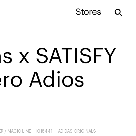
⚲
Stores
as x SATISFY
ro Adios
ER / MAGIC LIME
KH8441
ADIDAS ORIGINALS