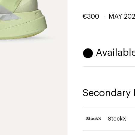
€
300
-
MAY 20
⬤ Available
Secondary 
StockX