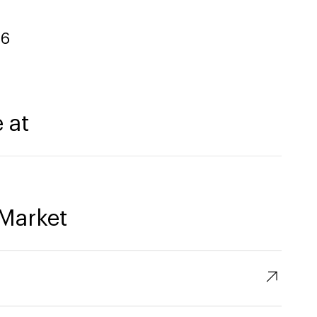
26
 at
Market
↗︎