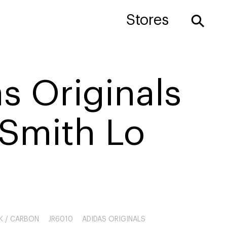
⚲
Stores
s Originals
 Smith Lo
K / CARBON
JR6010
ADIDAS ORIGINALS