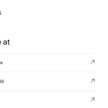
6
 at
↗︎
re
↗︎
ld
↗︎