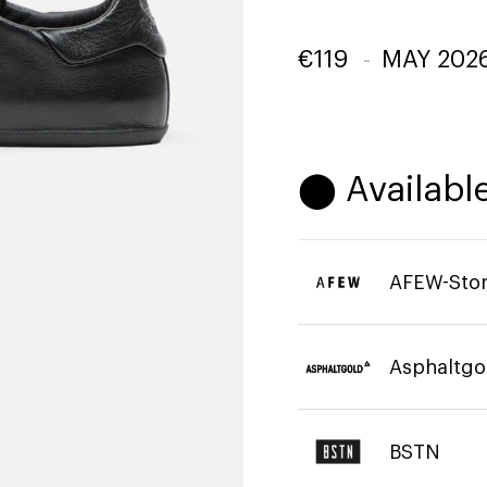
€
119
-
MAY 202
⬤ Available
AFEW-Sto
Asphaltgo
BSTN