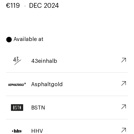
€
119
-
DEC 2024
⬤ Available at
↗︎
43einhalb
↗︎
Asphaltgold
↗︎
BSTN
↗︎
HHV