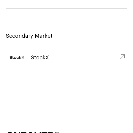
Secondary Market
↗︎
StockX