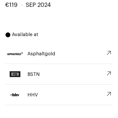
€
119
-
SEP 2024
⬤ Available at
↗︎
Asphaltgold
↗︎
BSTN
↗︎
HHV