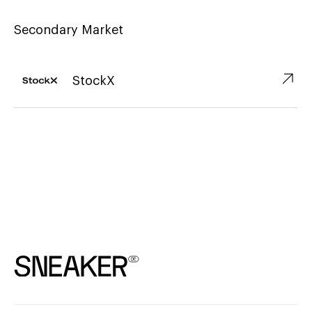
Secondary Market
↗︎
StockX