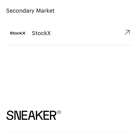
Secondary Market
↗︎
StockX