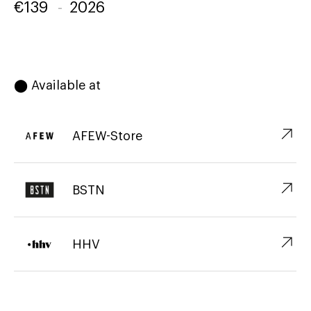
€
139
-
2026
⬤ Available at
↗︎
AFEW-Store
↗︎
BSTN
↗︎
HHV