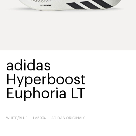
adidas
Hyperboost
Euphoria LT
WHITE/BLUE
LA5974
ADIDAS ORIGINALS