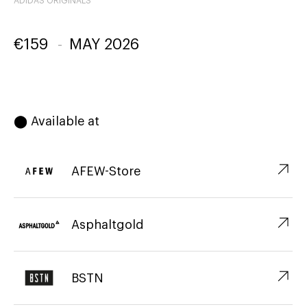
ADIDAS ORIGINALS
€
159
-
MAY 2026
⬤ Available at
↗︎
AFEW-Store
↗︎
Asphaltgold
↗︎
BSTN