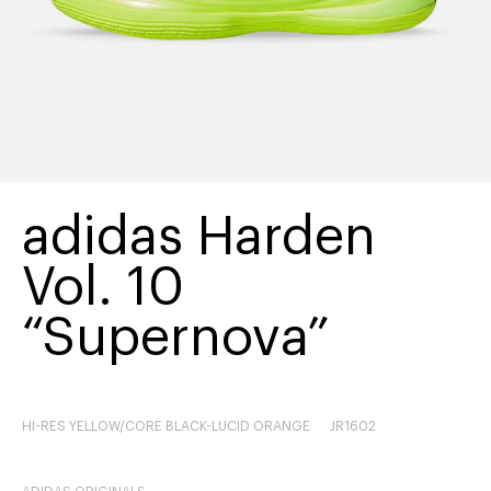
adidas Harden
Vol. 10
“Supernova”
HI-RES YELLOW/CORE BLACK-LUCID ORANGE
JR1602