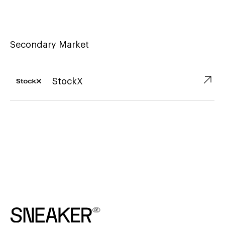
Secondary Market
↗︎
StockX