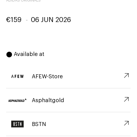
ADIDAS ORIGINALS
€
159
-
06 JUN 2026
⬤ Available at
↗︎
AFEW-Store
↗︎
Asphaltgold
↗︎
BSTN