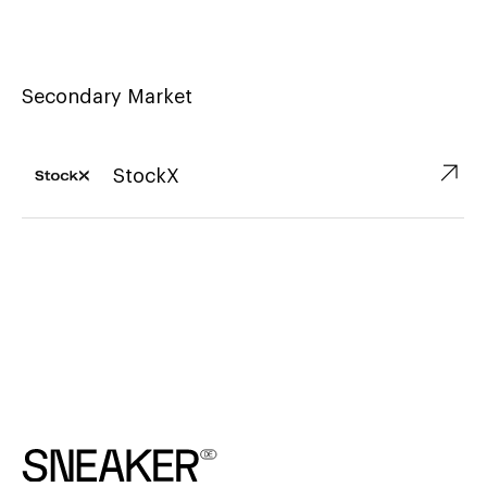
Secondary Market
↗︎
StockX