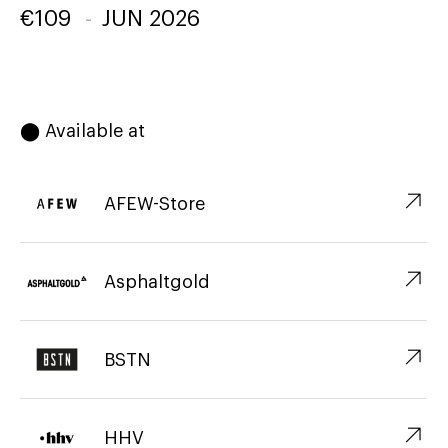
€
109
-
JUN 2026
⬤ Available at
↗︎
AFEW-Store
↗︎
Asphaltgold
↗︎
BSTN
↗︎
HHV