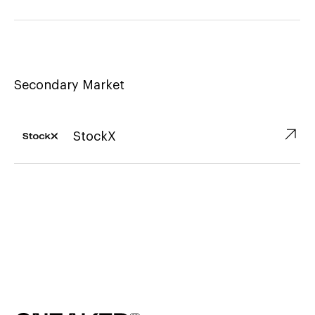
Secondary Market
↗︎
StockX