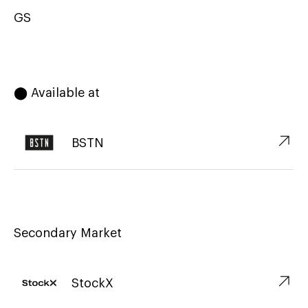
GS
⬤ Available at
↗︎
BSTN
Secondary Market
↗︎
StockX