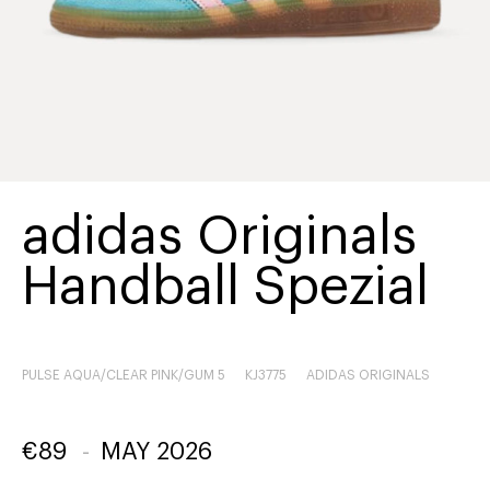
adidas Originals
Handball Spezial
PULSE AQUA/CLEAR PINK/GUM 5
KJ3775
ADIDAS ORIGINALS
€
89
-
MAY 2026