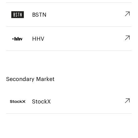
↗︎
BSTN
↗︎
HHV
Secondary Market
↗︎
StockX