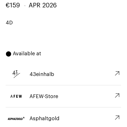
€
159
-
APR 2026
4D
⬤ Available at
↗︎
43einhalb
↗︎
AFEW-Store
↗︎
Asphaltgold