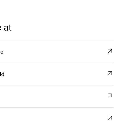
 at
↗︎
re
↗︎
ld
↗︎
↗︎