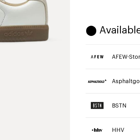
⬤ Available
AFEW-Sto
Asphaltgo
BSTN
HHV