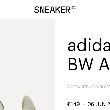
adida
BW A
CORE WHITE / POWER GRE
€
149
-
06 JUN 