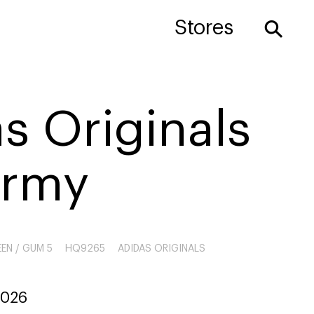
⚲
Stores
s Originals
rmy
EN / GUM 5
HQ9265
ADIDAS ORIGINALS
2026