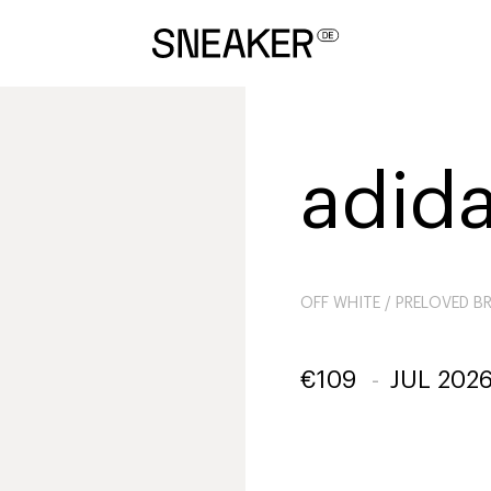
adid
OFF WHITE / PRELOVED B
€
109
-
JUL 202