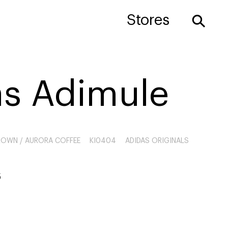
⚲
Stores
as Adimule
ROWN / AURORA COFFEE
KI0404
ADIDAS ORIGINALS
6