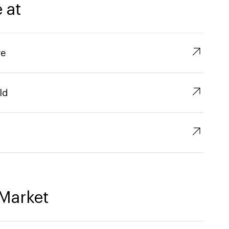
 at
↗︎
re
↗︎
ld
↗︎
Market