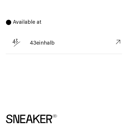
⬤ Available at
↗︎
43einhalb