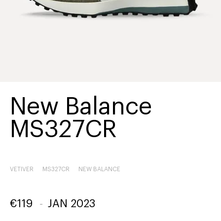
New Balance
MS327CR
VETIVER
MS327CR
NEW BALANCE
€
119
-
JAN 2023