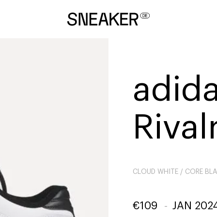
adida
Rival
CLOUD WHITE / CORE BLA
€
109
-
JAN 202