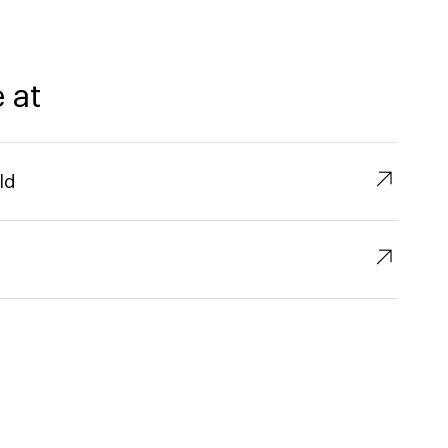
 at
↗︎
ld
↗︎