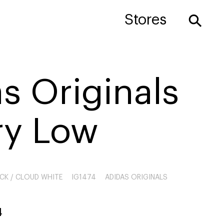
⚲
Stores
s Originals
ry Low
CK / CLOUD WHITE
IG1474
ADIDAS ORIGINALS
4