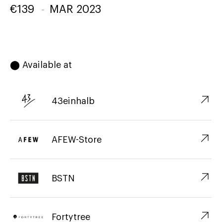
€
139
-
MAR 2023
⬤ Available at
↗︎
43einhalb
↗︎
AFEW-Store
↗︎
BSTN
↗︎
Fortytree