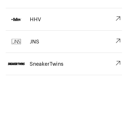
↗︎
HHV
↗︎
JNS
↗︎
SneakerTwins