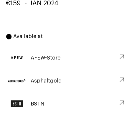
€
159
-
JAN 2024
⬤ Available at
↗︎
AFEW-Store
↗︎
Asphaltgold
↗︎
BSTN