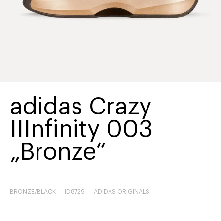
adidas Crazy
IIInfinity 003
„Bronze“
BRONZE/BLACK
ID8729
ADIDAS ORIGINALS