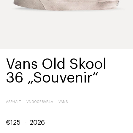
Vans Old Skool
36 „Souvenir“
ASPHALT
VN000E8VE4A
VANS
€
125
-
2026