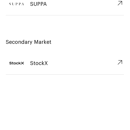
↗︎
SUPPA
Secondary Market
↗︎
StockX