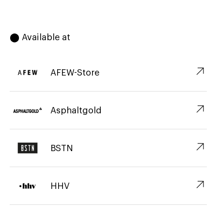
⬤ Available at
↗︎
AFEW-Store
↗︎
Asphaltgold
↗︎
BSTN
↗︎
HHV