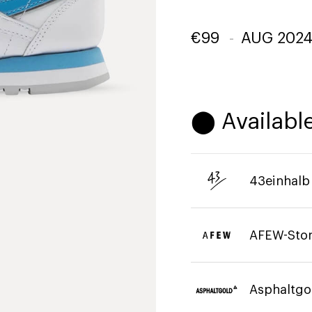
€
99
-
AUG 202
⬤ Available
43einhalb
AFEW-Sto
Asphaltgo