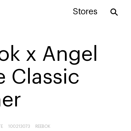
⚲
Stores
ok x Angel
 Classic
her
TE
100213073
REEBOK