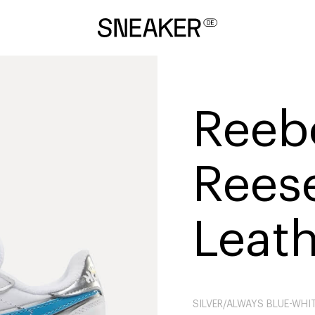
Reeb
Reese
Leat
SILVER/ALWAYS BLUE-WHI