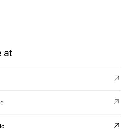
4
 at
↗︎
↗︎
re
↗︎
ld