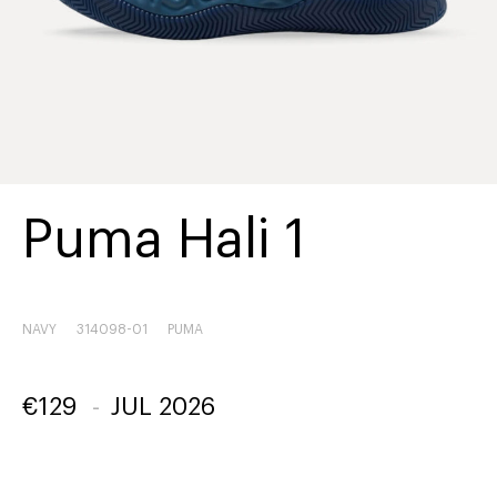
Puma Hali 1
NAVY
314098-01
PUMA
€
129
-
JUL 2026