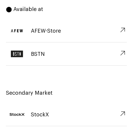
⬤ Available at
↗︎
AFEW-Store
↗︎
BSTN
Secondary Market
↗︎
StockX