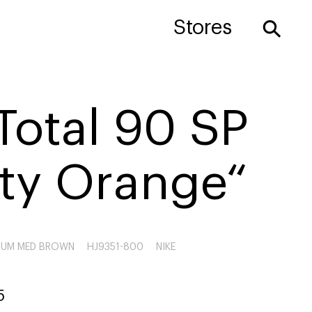
⚲
Stores
Total 90 SP
ety Orange“
GUM MED BROWN
HJ9351-800
NIKE
5