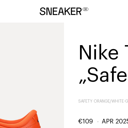
Nike 
„Saf
SAFETY ORANGE/WHITE-
€
109
-
APR 202