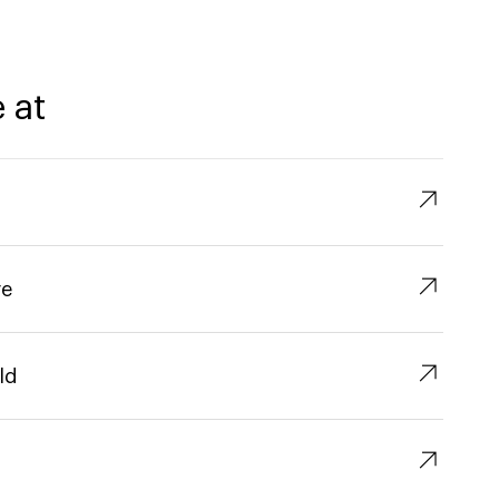
 at
↗︎
↗︎
re
↗︎
ld
↗︎