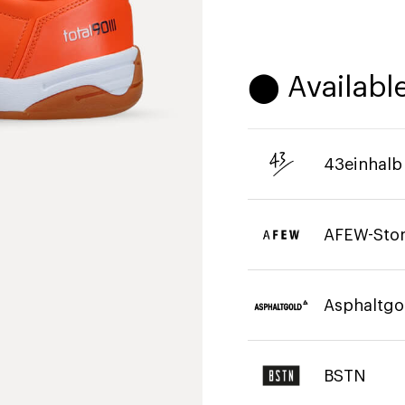
⬤ Available
43einhalb
AFEW-Sto
Asphaltgo
BSTN