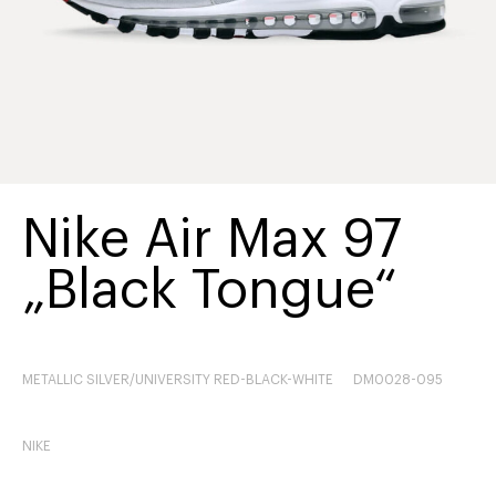
Nike Air Max 97
„Black Tongue“
METALLIC SILVER/UNIVERSITY RED-BLACK-WHITE
DM0028-095
NIKE