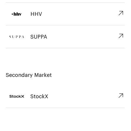
↗︎
HHV
↗︎
SUPPA
Secondary Market
↗︎
StockX