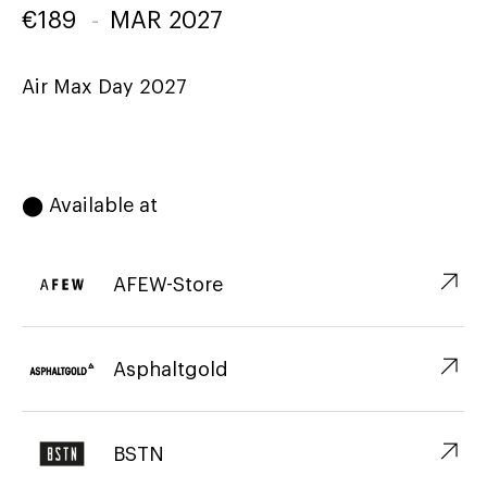
€
189
-
MAR 2027
Air Max Day 2027
⬤ Available at
↗︎
AFEW-Store
↗︎
Asphaltgold
↗︎
BSTN