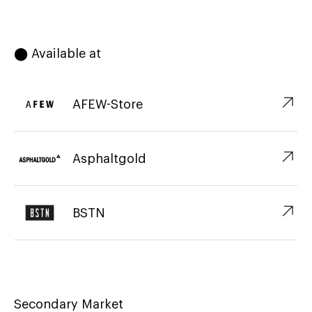
⬤ Available at
↗︎
AFEW-Store
↗︎
Asphaltgold
↗︎
BSTN
Secondary Market