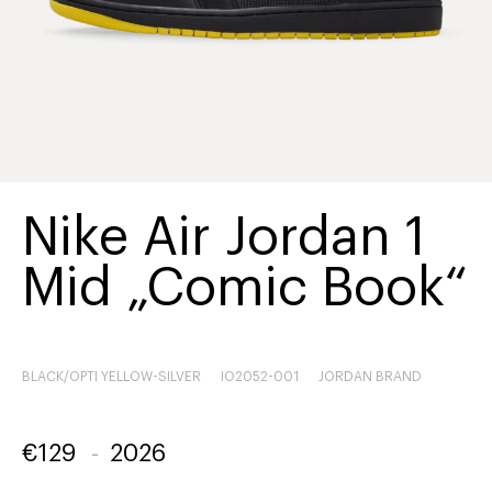
Nike Air Jordan 1
Mid „Comic Book“
BLACK/OPTI YELLOW-SILVER
IO2052-001
JORDAN BRAND
€
129
-
2026