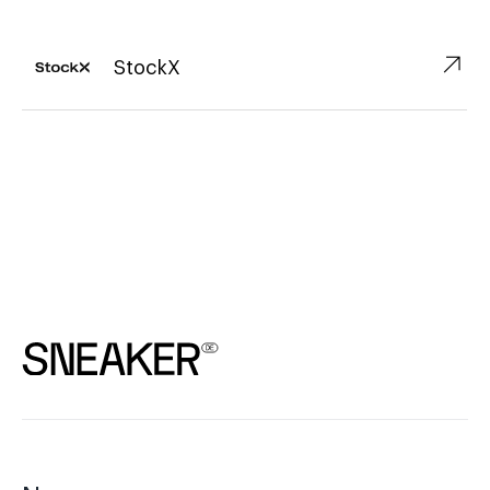
↗︎
StockX