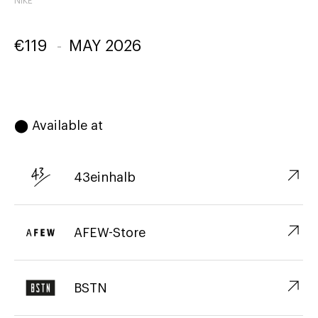
NIKE
€
119
-
MAY 2026
⬤ Available at
↗︎
43einhalb
↗︎
AFEW-Store
↗︎
BSTN