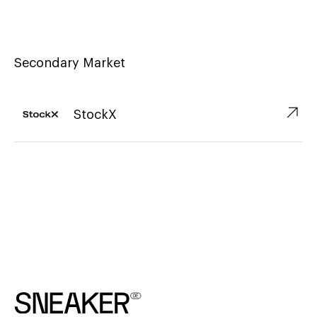
Secondary Market
↗︎
StockX