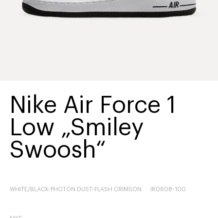
Nike Air Force 1
Low „Smiley
Swoosh“
WHITE/BLACK-PHOTON DUST-FLASH CRIMSON
IR0608-100