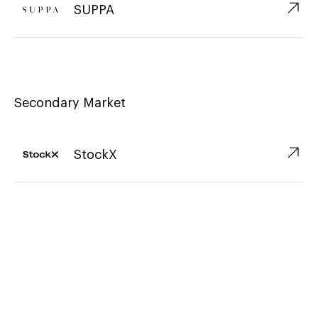
↗︎
SUPPA
Secondary Market
↗︎
StockX