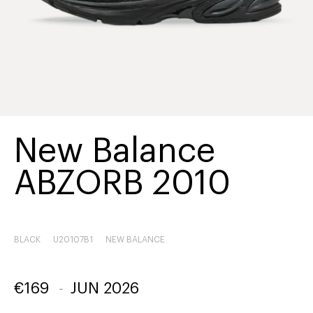
New Balance
ABZORB 2010
BLACK
U20107B1
NEW BALANCE
€
169
-
JUN 2026