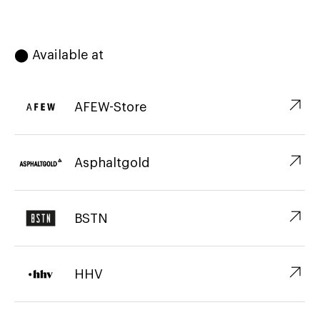
⬤ Available at
↗︎
AFEW-Store
↗︎
Asphaltgold
↗︎
BSTN
↗︎
HHV