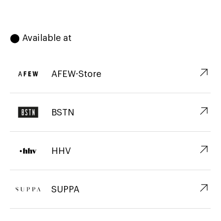
⬤ Available at
↗︎
AFEW-Store
↗︎
BSTN
↗︎
HHV
↗︎
SUPPA