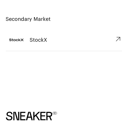
Secondary Market
↗︎
StockX