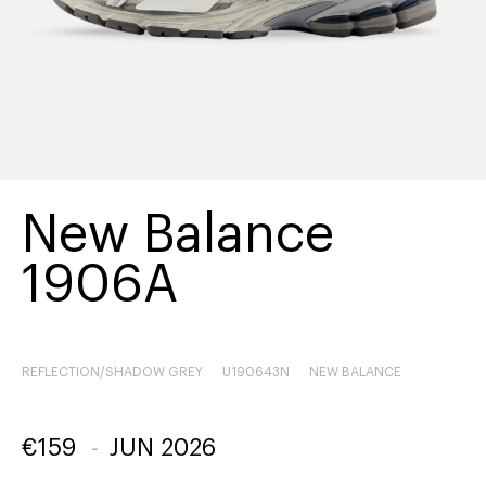
New Balance
1906A
REFLECTION/SHADOW GREY
U190643N
NEW BALANCE
€
159
-
JUN 2026