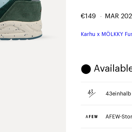
€
149
-
MAR 202
Karhu x MÖLKKY Fus
⬤ Available
43einhalb
AFEW-Sto