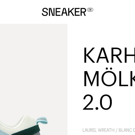
KARH
MÖL
2.0
LAUREL WREATH / BLANC 