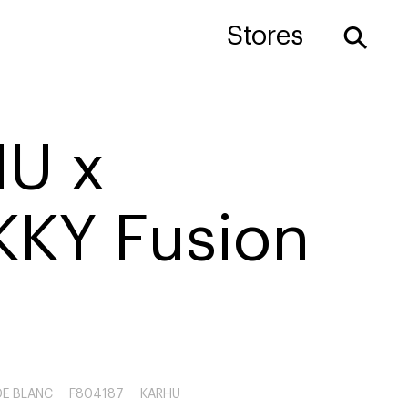
⚲
Stores
U x
KKY Fusion
DE BLANC
F804187
KARHU