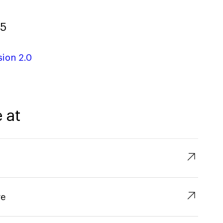
5
ion 2.0
 at
↗︎
↗︎
re