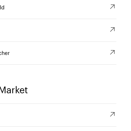
↗︎
ld
↗︎
↗︎
cher
Market
↗︎