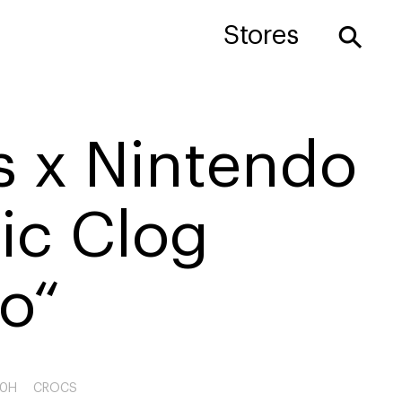
⚲
Stores
s x Nintendo
ic Clog
o“
90H
CROCS