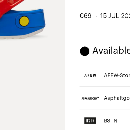
€
69
-
15 JUL 20
⬤ Available
AFEW-Sto
Asphaltgo
BSTN