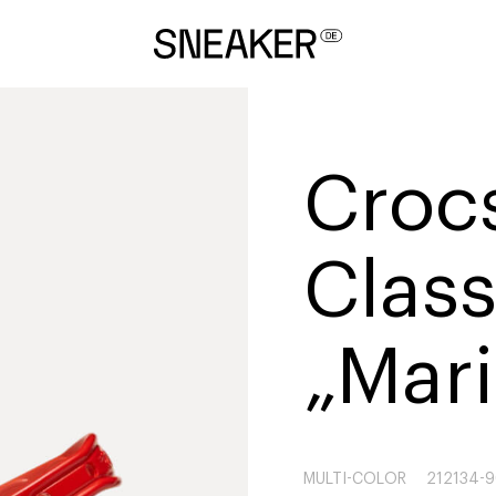
Croc
Class
„Mari
MULTI-COLOR
212134-