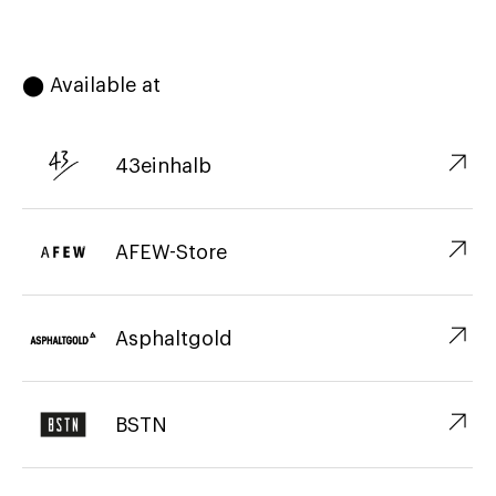
⬤ Available at
↗︎
43einhalb
↗︎
AFEW-Store
↗︎
Asphaltgold
↗︎
BSTN