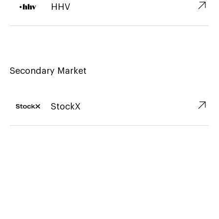
↗︎
HHV
Secondary Market
↗︎
StockX