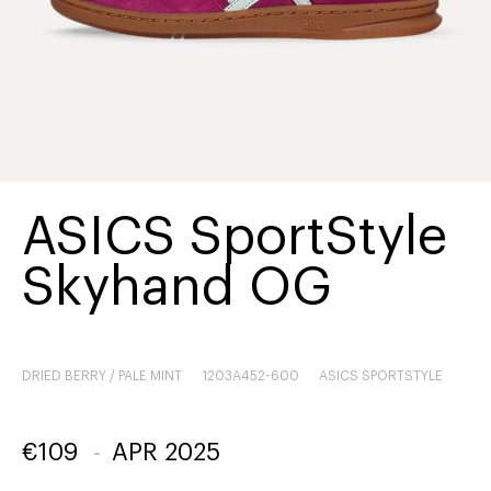
ASICS SportStyle
Skyhand OG
DRIED BERRY / PALE MINT
1203A452-600
ASICS SPORTSTYLE
€
109
-
APR 2025